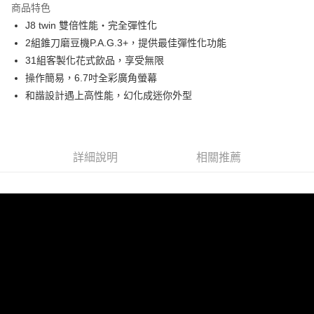
運送方式
商品特色
J8 twin 雙倍性能‧完全彈性化
郵局、新竹物流
2組錐刀磨豆機P.A.G.3+，提供最佳彈性化功能
每筆NT$150，滿NT$2,000(含以上)免運費
31組客製化花式飲品，享受無限
操作簡易，6.7吋全彩廣角螢幕
和諧設計遇上高性能，幻化成迷你外型
詳細說明
相關推薦