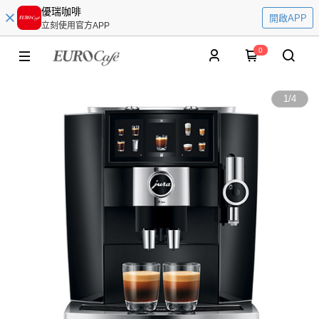
優瑞咖啡
開啟APP
立刻使用官方APP
0
1
/
4