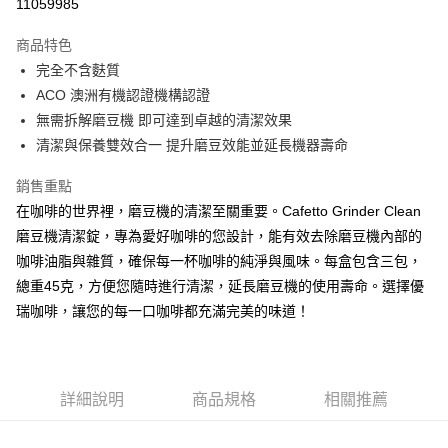
11059985
運送方式
商品特色
完全不含麩質
郵局、新竹物流
ACO 澳洲有機認證機構認證
每筆NT$150，滿NT$2,000(含以上)免運費
無需拆解磨豆機 即可達到卓越的清潔效果
清潔與保養雙效合一 提升磨豆效能並延長機器壽命
銷售重點
在咖啡的世界裡，磨豆機的清潔至關重要。Cafetto Grinder Clean
磨豆機清潔錠，專為愛好咖啡的您設計，能有效去除磨豆機內部的
咖啡油脂與雜質，確保每一杯咖啡的純淨與風味。每盒包含三包，
總重45克，方便您隨時進行清潔，延長磨豆機的使用壽命。選擇優
瑞咖啡，讓您的每一口咖啡都充滿完美的味道！
詳細說明
商品規格
相關推薦