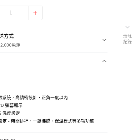
送方式
清除
紀錄
2,000免運
次付款
 控溫系統，高精密設計，正負一度以內
CD 螢幕顯示
.5 溫度設定
竹物流
設定 - 時間排程、一鍵沸騰、保溫模式等多項功能
50，滿NT$2,000(含以上)免運費