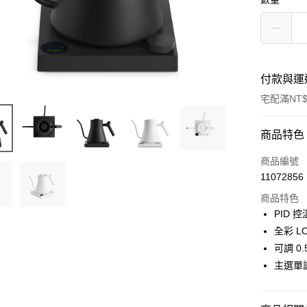
付款與運
宅配滿NT$
付款方式
商品特色
信用卡一
商品編號
11072856
ATM付款
商品特色
PID
運送方式
全彩 L
可調 0
郵局、新
主選單
每筆NT$1