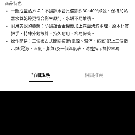
運送方式
商品特色
一體成型熱方塊：不鏽鋼水管具備節約30~40%能源、保持加熱
郵局、新竹物流
器水管乾燥更符合衛生原則、水垢不易堆積。
每筆NT$150，滿NT$2,000(含以上)免運費
耐用美觀的機體：防鏽鋁合金機體加上霧面烤漆處理，原木材質
把手，特殊外觀設計、持久耐用、容易保養。
操作簡易：三個復古式開關按鍵(電源、幫浦、蒸氣)配上三個指
示燈(電源、溫度、蒸氣)及一個溫度表，清楚指示操控容易。
詳細說明
相關推薦