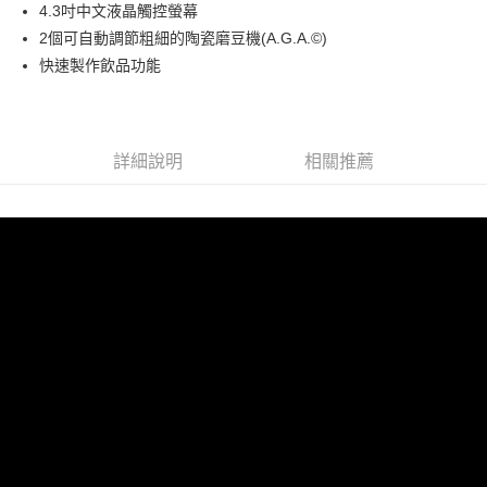
4.3吋中文液晶觸控螢幕
郵局、新竹物流
2個可自動調節粗細的陶瓷磨豆機(A.G.A.©)
每筆NT$150，滿NT$2,000(含以上)免運費
快速製作飲品功能
詳細說明
相關推薦