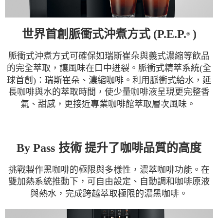
世界首創脈衝式沖煮方式 (P.E.P.
)
®
脈衝式沖煮方式可確保如瑞斯崔朵與義式濃縮等飲品
的完全萃取，讓風味在口中迸裂。脈衝式精萃系統(全
球首創)：瑞斯崔朵、濃縮咖啡。利用脈衝式給水，延
長咖啡與水的萃取時間，使少量咖啡液呈現更完整香
氣、甜感，更接近專業咖啡館萃取層次風味。
By Pass
技術 提升了咖啡品質的高度
挑戰製作黑咖啡的極限與多樣性，濃萃咖啡功能。在
雙加熱系統推動下，可自由設定、自動調和咖啡原液
與熱水，完成跨越萃取極限的濃黑咖啡。