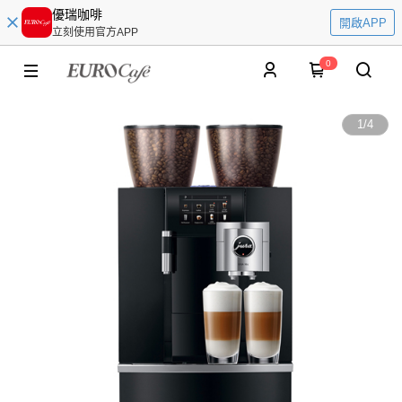
優瑞咖啡
開啟APP
立刻使用官方APP
0
1
/
4