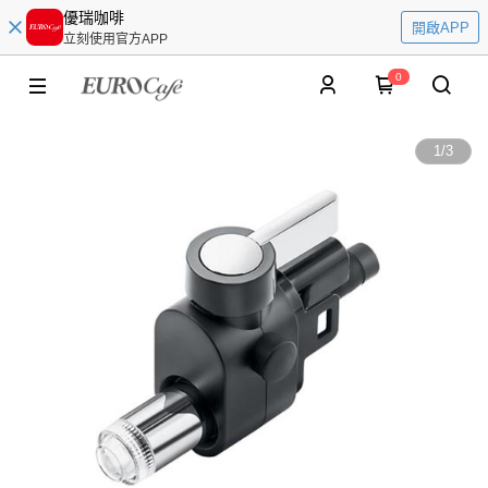
優瑞咖啡
開啟APP
立刻使用官方APP
0
1
/
3