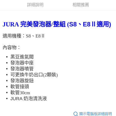
詳細說明
相關推薦
每筆NT$150，滿NT$2,000(含以上)免運費
S8、E8Ⅱ適用)
JURA 完美發泡器/整組 (
適用機種：S8、E8Ⅱ
內容物：
黑豆進氣閥
發泡器中座
發泡器噴管
可更換牛奶出口(2顆裝)
發泡器旋鈕
軟管接頭
軟管30cm
JURA 奶泡清洗液
顯示電腦版詳細說明